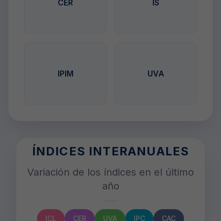
CER
IS
valor real de deudas y
economía, tanto
depósitos.
públicos como
privados.
Unidad de valor que se
Refleja la variación de
actualiza por inflación
precios mayoristas,
IPIM
UVA
(CER). Usada
antes de llegar al
principalmente en
consumidor final.
créditos hipotecarios.
ÍNDICES INTERANUALES
Variación de los índices en el último
año
ICL
CER
UVA
IPC
CAC