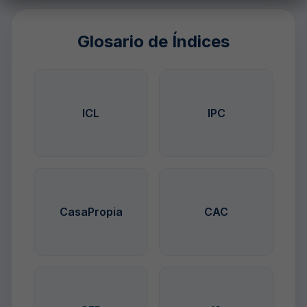
Glosario de Índices
Mide la variación de
Promedio entre
precios de una canasta
ICL
IPC
inflación (IPC) y salarios
de bienes y servicios.
(RIPTE). Ver Ley 27.551
Es la medida oficial de
inflación.
Considera la menor
Mide la variación del
variación entre salarios
costo de la
CasaPropia
CAC
e inflación, con un tope.
construcción. Usado en
Usado en créditos
contratos de obras y
Procrear.
fideicomisos.
Mide la evolución
Ajusta por inflación
promedio de los
(IPC) para mantener el
salarios de la