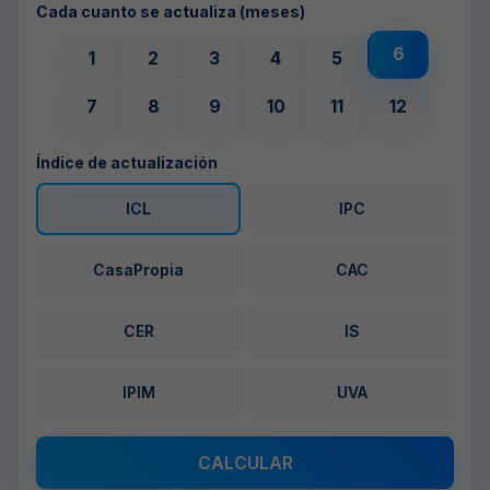
Cada cuanto se actualiza (meses)
6
1
2
3
4
5
7
8
9
10
11
12
Índice de actualización
ICL
IPC
CasaPropia
CAC
CER
IS
IPIM
UVA
CALCULAR