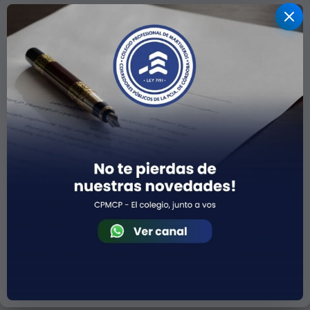
Calculadora JUS
El JUS es una unidad arancelaria establecida por el
Poder Judicial, utilizada como referencia para la
determinación de honorarios profesionales en el
ámbito judicial
Valor JUS (Córdoba):
$46.927,21
(desde
01/07/2026)
Cantidad de IUS
CALCULAR TOTAL